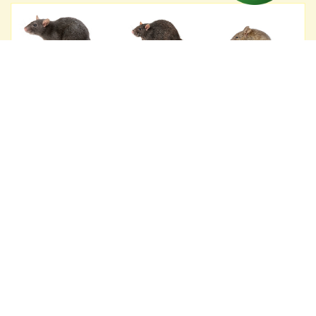
Ratas
Rata negra (Rattus rattus); Rata gris (Rattus norvegicus); Rata
alejandrina (Rattus rattus var. Alejandrinus); Rata colorada
(Holochilus brasiliensis).
Las ratas suelen tener un pelaje de color pardo, con diferentes
tonos de marrón, beige, negro, gris y ocre. La rata negra mide
entre 15 a 20 cm de longitud, y posee una cola de 17 a 25 cm;
mientras que la rata gris mide entre 17 y 27 cm., más 14 a 23 cm.
de cola.
Las hembras son sexualmente maduras desde la semana 5 de
vida aproximadamente, mientras que los machos maduran entre
la semana 6 y 7. La especie da a luz a los 21 días o 22 días luego
de aparearse y pueden engendrar entre 5 a 14 crías.
Son omnívoras, por lo que pueden alimentarse de insectos,